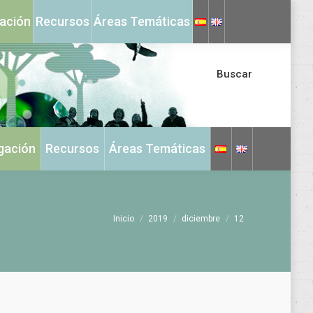
X
Instagram
gación
Recursos
Áreas Temáticas
page
page
opens
opens
in
in
Buscar
new
new
window
window
igación
Recursos
Áreas Temáticas
Estás aquí:
Inicio
2019
diciembre
12