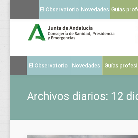
El Observatorio
Novedades
Guías prof
El Observatorio
Novedades
Guías profes
Archivos diarios:
12 di