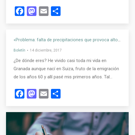
Facebook
Mastodon
Email
Compartir
«Problema: falta de precipitaciones que provoca altos niveles de inmisión de partículas en suspensión y altas concentraciones de ozono troposférico»- Benjamín Jiménez, Diputación Granada.
Boletín
14 diciembre, 2017
¿De dónde eres? He vivido casi toda mi vida en
Granada aunque nací en Suiza, fruto de la emigración
de los años 60 y allí pasé mis primeros años. Tal…
Facebook
Mastodon
Email
Compartir