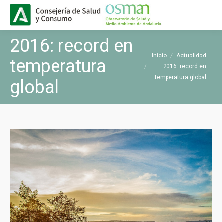
Buscar
Buscar:
2016: record en
Estás aquí:
Inicio
Actualidad
temperatura
2016: record en
temperatura global
global