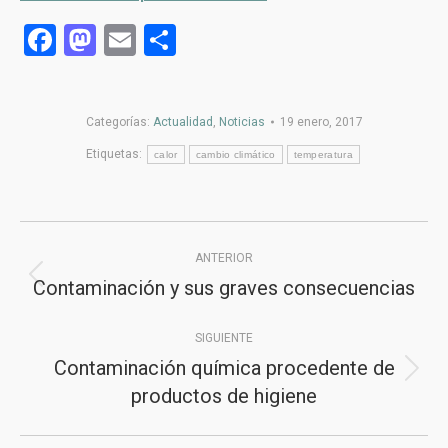
Facebook
Mastodon
Email
Compartir
Categorías:
Actualidad
,
Noticias
19 enero, 2017
Etiquetas:
calor
cambio climático
temperatura
Navegación
ANTERIOR
entre
Contaminación y sus graves consecuencias
Publicación
publicaciones
anterior:
SIGUIENTE
Contaminación química procedente de
Publicación
productos de higiene
siguiente: