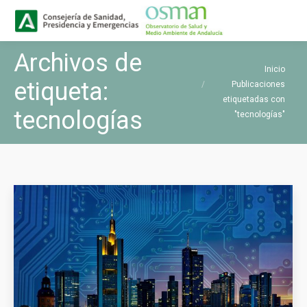
Buscar
Buscar:
Archivos de
Estás aquí:
Inicio
etiqueta:
Publicaciones
etiquetadas con
tecnologías
"tecnologías"