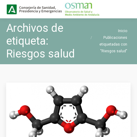
Buscar
Buscar:
Archivos de
Estás aquí:
Inicio
etiqueta:
Publicaciones
etiquetadas con
Riesgos salud
"Riesgos salud"