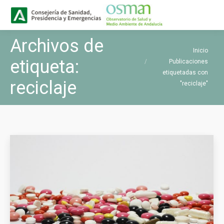
Buscar
Buscar:
Archivos de
Estás aquí:
Inicio
etiqueta:
Publicaciones
etiquetadas con
reciclaje
"reciclaje"