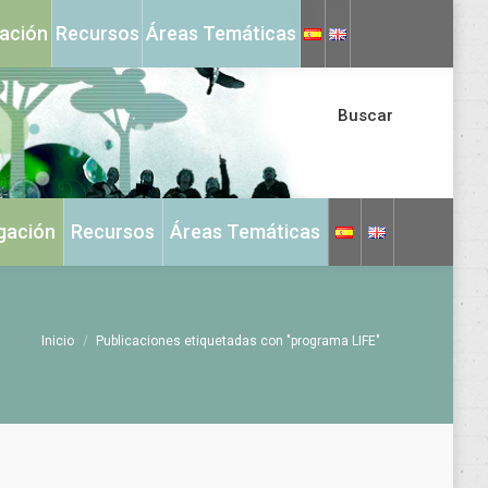
X
Instagram
gación
Recursos
Áreas Temáticas
page
page
opens
opens
in
in
Buscar
new
new
window
window
igación
Recursos
Áreas Temáticas
Estás aquí:
Inicio
Publicaciones etiquetadas con "programa LIFE"