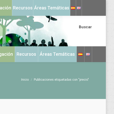
X
Instagram
gación
Recursos
Áreas Temáticas
page
page
opens
opens
in
in
Buscar
new
new
window
window
igación
Recursos
Áreas Temáticas
Estás aquí:
Inicio
Publicaciones etiquetadas con "precio"