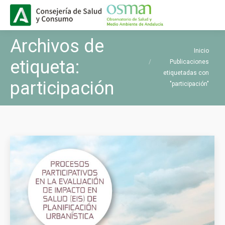
Buscar
Buscar:
Archivos de
Estás aquí:
Inicio
etiqueta:
Publicaciones
etiquetadas con
participación
"participación"