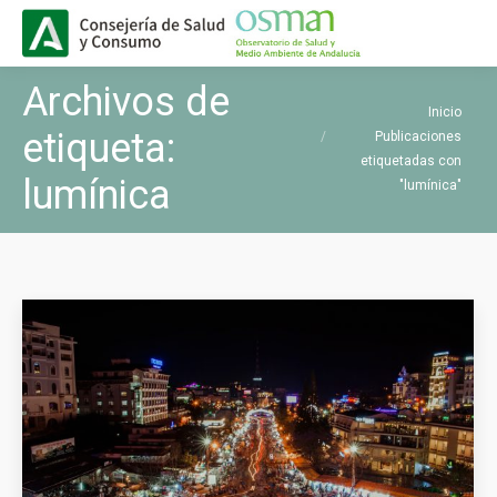
Buscar
Buscar:
Archivos de
Estás aquí:
Inicio
etiqueta:
Publicaciones
etiquetadas con
lumínica
"lumínica"