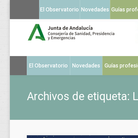
El Observatorio
Novedades
Guías prof
El Observatorio
Novedades
Guías profes
Archivos de etiqueta:
L