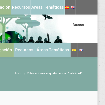
X
Instagram
gación
Recursos
Áreas Temáticas
page
page
opens
opens
in
in
Buscar
new
new
window
window
igación
Recursos
Áreas Temáticas
Estás aquí:
Inicio
Publicaciones etiquetadas con "Letalidad"