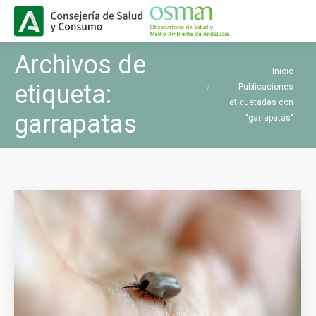
Buscar
Buscar:
Archivos de
Estás aquí:
Inicio
etiqueta:
Publicaciones
etiquetadas con
garrapatas
"garrapatas"