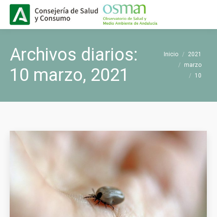
Buscar
Buscar:
Archivos diarios:
Estás aquí:
Inicio
2021
marzo
10 marzo, 2021
10