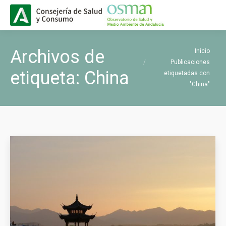
Buscar
Buscar:
Estás aquí:
Archivos de
Inicio
Publicaciones
etiqueta:
China
etiquetadas con
"China"