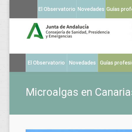
El Observatorio
Novedades
Guías prof
El Observatorio
Novedades
Guías profes
Microalgas en Canaria