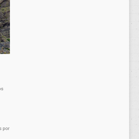
os
s por