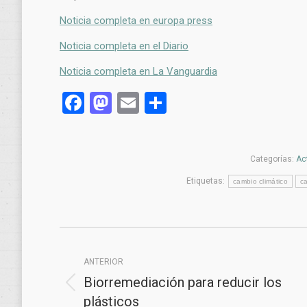
Noticia completa en europa press
Noticia completa en el Diario
Noticia completa en La Vanguardia
Facebook
Mastodon
Email
Compartir
Categorías:
Ac
Etiquetas:
cambio climático
c
Navegación
entre
ANTERIOR
Biorremediación para reducir los
publicaciones
Publicación
plásticos