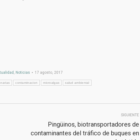
tualidad
,
Noticias
17 agosto, 2017
anarias
contaminacion
microalgas
salud ambiental
SIGUIENTE
Pingüinos, biotransportadores de
contaminantes del tráfico de buques en
Publicación