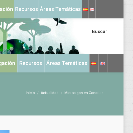
X
Instagram
gación
Recursos
Áreas Temáticas
page
page
opens
opens
in
in
Buscar
new
new
window
window
igación
Recursos
Áreas Temáticas
Estás aquí:
Inicio
Actualidad
Microalgas en Canarias