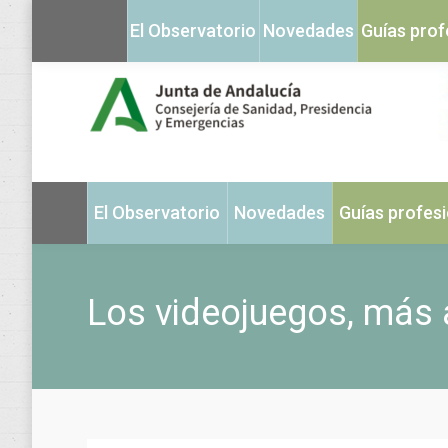
El Observatorio
Novedades
Guías prof
El Observatorio
Novedades
Guías profes
Los videojuegos, más a