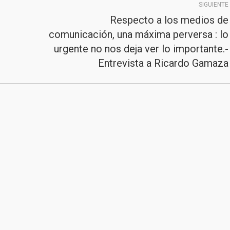
SIGUIENTE
Respecto a los medios de
comunicación, una máxima perversa : lo
Publicación
urgente no nos deja ver lo importante.-
siguiente:
Entrevista a Ricardo Gamaza
2020
Junta de Andalucía
|
Consejería de Sanidad,
Presidencia y Emergencias