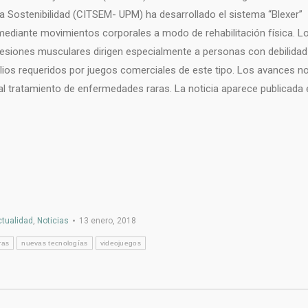
a Sostenibilidad (CITSEM- UPM) ha desarrollado el sistema “Blexer”
 mediante movimientos corporales a modo de rehabilitación física. L
de lesiones musculares dirigen especialmente a personas con debilidad
ios requeridos por juegos comerciales de este tipo. Los avances n
 al tratamiento de enfermedades raras. La noticia aparece publicada 
tualidad
,
Noticias
13 enero, 2018
ras
nuevas tecnologías
videojuegos