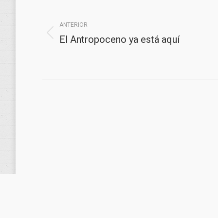
entre
ANTERIOR
publicaciones
El Antropoceno ya está aquí
Publicación
anterior: