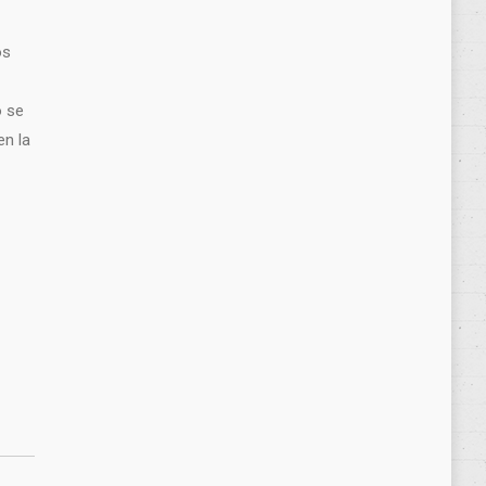
os
o se
en la