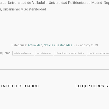
las. Universidad de Valladolid-Universidad Politécnica de Madrid. De
a, Urbanismo y Sostenibilidad
Categorías:
Actualidad
,
Noticias Destacadas
29 agosto, 2023
tiquetas:
crisis ambiental
ecosistemas
planificación urbanistica
políticas urbana
al cambio climático
Lo que necesita
Publicación
siguiente: