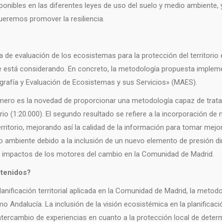
disponibles en las diferentes leyes de uso del suelo y medio ambiente
queremos promover la resiliencia.
de evaluación de los ecosistemas para la protección del territorio 
 está considerando. En concreto, la metodología propuesta impleme
tografía y Evaluación de Ecosistemas y sus Servicios» (MAES).
rimero es la novedad de proporcionar una metodología capaz de tratar
orio (1:20.000). El segundo resultado se refiere a la incorporación d
erritorio, mejorando así la calidad de la información para tomar mejo
io ambiente debido a la inclusión de un nuevo elemento de presión d
s impactos de los motores del cambio en la Comunidad de Madrid.
btenidos?
planificación territorial aplicada en la Comunidad de Madrid, la meto
ndalucía. La inclusión de la visión ecosistémica en la planificación 
intercambio de experiencias en cuanto a la protección local de det