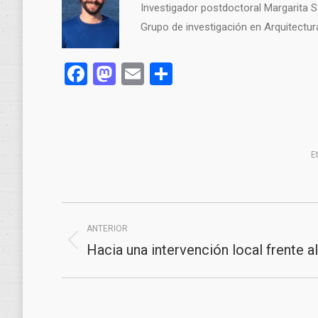
Investigador postdoctoral Margarita Sa
Grupo de investigación en Arquitectur
Facebook
Mastodon
Email
Compartir
E
Navegación
ANTERIOR
entre
Hacia una intervención local frente 
Publicación
publicaciones
anterior: