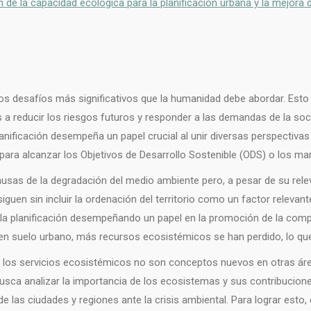
 de la capacidad ecológica para la planificación urbana y la mejora 
 los desafíos más significativos que la humanidad debe abordar. Esto 
s a reducir los riesgos futuros y responder a las demandas de la so
nificación desempeña un papel crucial al unir diversas perspectivas 
para alcanzar los Objetivos de Desarrollo Sostenible (ODS) o los m
 causas de la degradación del medio ambiente pero, a pesar de su rel
uen sin incluir la ordenación del territorio como un factor relevant
 la planificación desempeñando un papel en la promoción de la compe
en suelo urbano, más recursos ecosistémicos se han perdido, lo que ha
de los servicios ecosistémicos no son conceptos nuevos en otras áre
usca analizar la importancia de los ecosistemas y sus contribuciones
de las ciudades y regiones ante la crisis ambiental. Para lograr esto