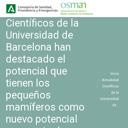
Buscar
Buscar:
Científicos de la
Universidad de
Barcelona han
destacado el
potencial que
Estás aquí:
Inicio
tienen los
Actualidad
Científicos
pequeños
de la
Universidad
mamíferos como
de…
nuevo potencial