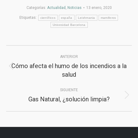
Categorías:
Actualidad
,
Noticias
13 enero, 2020
Etiquetas:
científicos
españa
Leishmania
mamiferos
Univesidad Barcelona
Navegación
ANTERIOR
entre
Cómo afecta el humo de los incendios a la
Publicación
publicaciones
salud
anterior:
SIGUIENTE
Gas Natural, ¿solución limpia?
Publicación
siguiente: