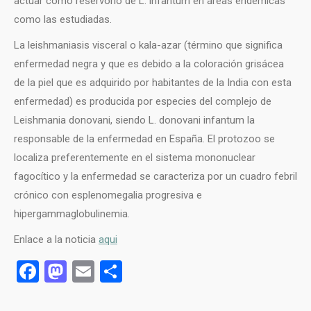
actuar como reservorio de L. infantum en áreas endémicas
como las estudiadas.
La leishmaniasis visceral o kala-azar (término que significa
enfermedad negra y que es debido a la coloración grisácea
de la piel que es adquirido por habitantes de la India con esta
enfermedad) es producida por especies del complejo de
Leishmania donovani, siendo L. donovani infantum la
responsable de la enfermedad en España. El protozoo se
localiza preferentemente en el sistema mononuclear
fagocítico y la enfermedad se caracteriza por un cuadro febril
crónico con esplenomegalia progresiva e
hipergammaglobulinemia.
Enlace a la noticia
aqui
Facebook
Mastodon
Email
Compartir