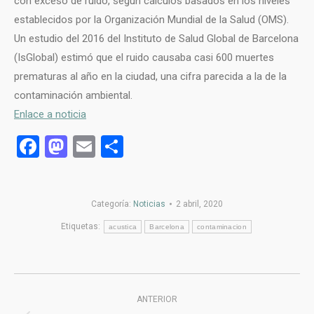
con exceso de ruido, según cálculos basados en los niveles
establecidos por la Organización Mundial de la Salud (OMS).
Un estudio del 2016 del Instituto de Salud Global de Barcelona
(IsGlobal) estimó que el ruido causaba casi 600 muertes
prematuras al año en la ciudad, una cifra parecida a la de la
contaminación ambiental.
Enlace a noticia
Facebook
Mastodon
Email
Compartir
Categoría:
Noticias
2 abril, 2020
Etiquetas:
acustica
Barcelona
contaminacion
Navegación
ANTERIOR