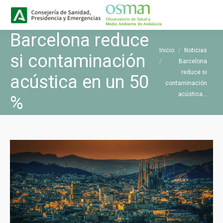
Buscar
Buscar:
Barcelona reduce
Estás aquí:
Inicio
Noticias
si contaminación
Barcelona
reduce si
acústica en un 50
contaminación
acústica…
%