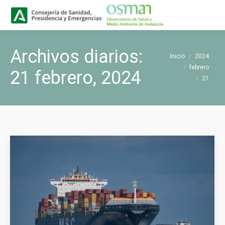
Buscar
Buscar:
Archivos diarios:
Estás aquí:
Inicio
2024
febrero
21 febrero, 2024
21