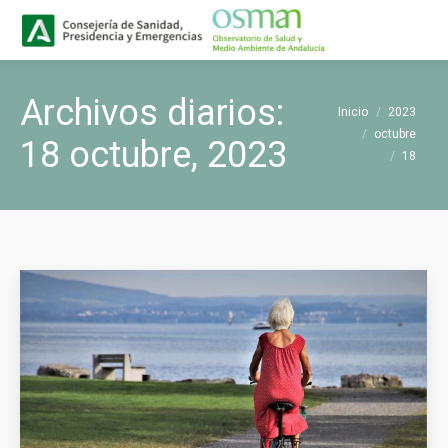
Buscar
Buscar:
Archivos diarios:
Estás aquí:
Inicio
2023
octubre
18 octubre, 2023
18