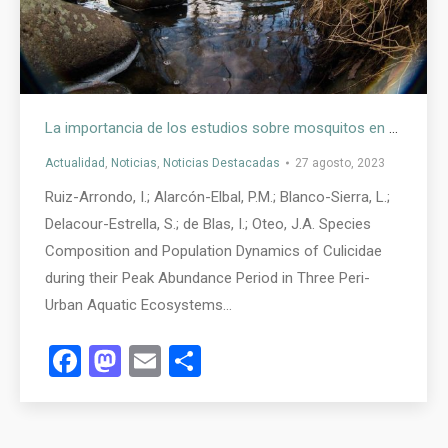
La importancia de los estudios sobre mosquitos en zonas periurbanas y su gran interés desde el punto de vista epidemiológico: el caso de la ciudad de Logroño
Actualidad
,
Noticias
,
Noticias Destacadas
27 agosto, 2023
Ruiz-Arrondo, I.; Alarcón-Elbal, P.M.; Blanco-Sierra, L.;
Delacour-Estrella, S.; de Blas, I.; Oteo, J.A. Species
Composition and Population Dynamics of Culicidae
during their Peak Abundance Period in Three Peri-
Urban Aquatic Ecosystems…
Facebook
Mastodon
Email
Compartir