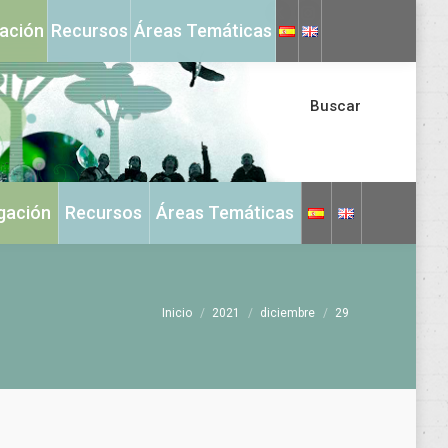
X
Instagram
gación
Recursos
Áreas Temáticas
page
page
opens
opens
in
in
Buscar
new
new
window
window
igación
Recursos
Áreas Temáticas
Estás aquí:
Inicio
2021
diciembre
29