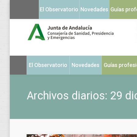
El Observatorio
Novedades
Guías prof
El Observatorio
Novedades
Guías profes
Archivos diarios:
29 di