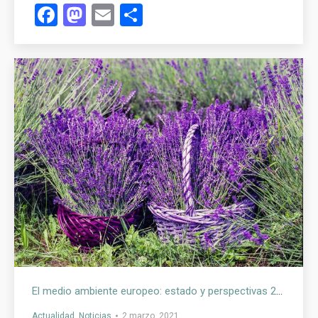
Facebook
Mastodon
Email
Compartir
El medio ambiente europeo: estado y perspectivas 2020: conocimiento para la transición a una Europa sostenible
Actualidad
,
Noticias
2 marzo, 2021