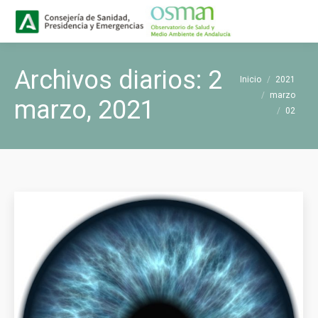
Buscar
Buscar:
Archivos diarios:
2
Estás aquí:
Inicio
2021
marzo
marzo, 2021
02