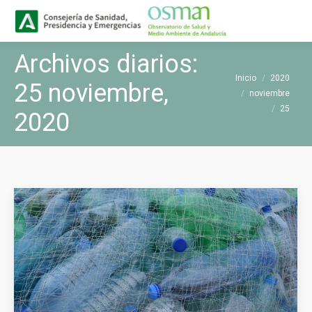
Buscar
Buscar:
Archivos diarios:
Estás aquí:
Inicio
2020
25 noviembre,
noviembre
25
2020