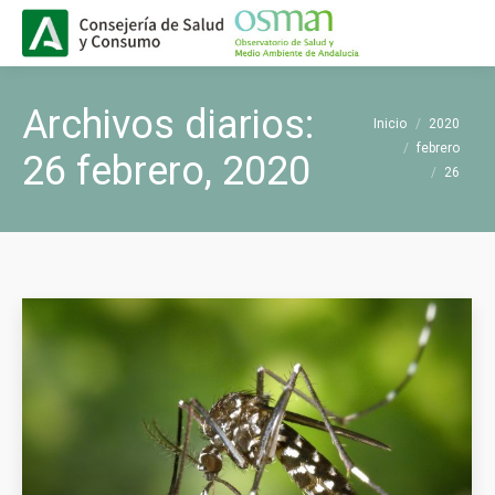
Buscar
Buscar:
Archivos diarios:
Estás aquí:
Inicio
2020
febrero
26 febrero, 2020
26