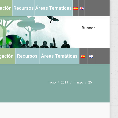
X
Instagram
gación
Recursos
Áreas Temáticas
page
page
opens
opens
in
in
Buscar
new
new
window
window
igación
Recursos
Áreas Temáticas
Estás aquí:
Inicio
2019
marzo
25