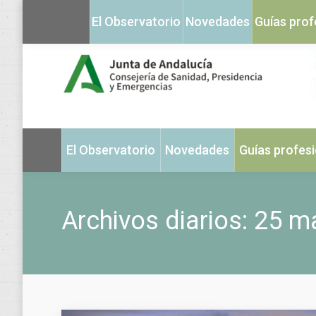
El Observatorio
Novedades
Guías prof
El Observatorio
Novedades
Guías profes
Archivos diarios:
25 m