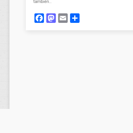
también…
Facebook
Mastodon
Email
Compartir