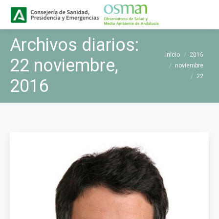
Buscar
Buscar:
Archivos diarios:
Estás aquí:
Inicio
2016
22 noviembre,
noviembre
22
2016