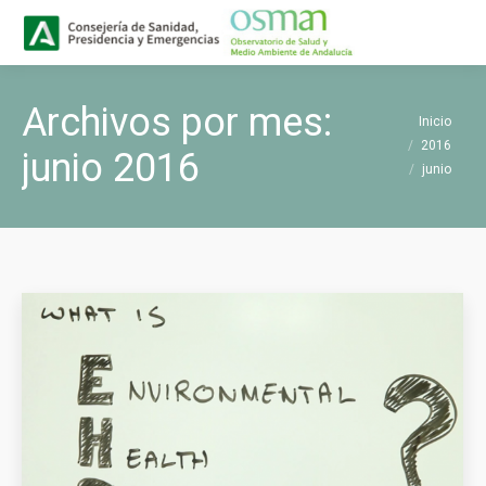
Buscar
Buscar:
Archivos por mes:
Estás aquí:
Inicio
2016
junio 2016
junio