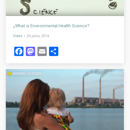
¿What is Environmental Health Science?
Video
20 junio, 2016
Facebook
Mastodon
Email
Compartir