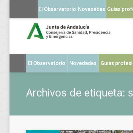
El Observatorio
Novedades
Guías prof
El Observatorio
Novedades
Guías profes
Archivos de etiqueta:
s