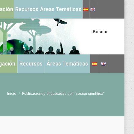
X
Instagram
gación
Recursos
Áreas Temáticas
page
page
opens
opens
in
in
Buscar
new
new
window
window
igación
Recursos
Áreas Temáticas
Estás aquí:
Inicio
Publicaciones etiquetadas con "sesión científica"