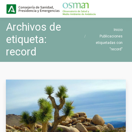
Buscar
Buscar:
Archivos de
Estás aquí:
Inicio
etiqueta:
Publicaciones
etiquetadas con
record
"record"