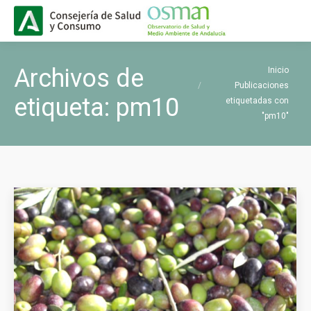
Buscar
Buscar:
Estás aquí:
Archivos de
Inicio
Publicaciones
etiqueta:
pm10
etiquetadas con
"pm10"