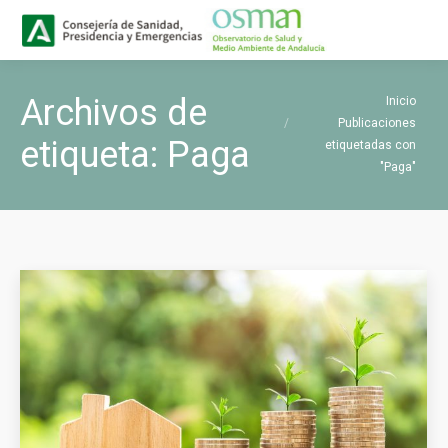
Buscar
Buscar:
Estás aquí:
Archivos de
Inicio
Publicaciones
etiqueta:
Paga
etiquetadas con
"Paga"