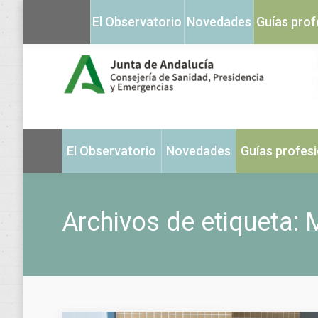
El Observatorio
Novedades
Guías prof
El Observatorio
Novedades
Guías profes
Archivos de etiqueta:
M