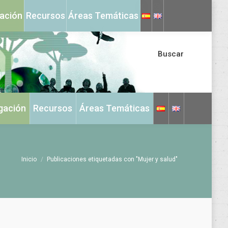
X
Instagram
gación
Recursos
Áreas Temáticas
page
page
opens
opens
in
in
Buscar
new
new
window
window
igación
Recursos
Áreas Temáticas
Estás aquí:
Inicio
Publicaciones etiquetadas con "Mujer y salud"