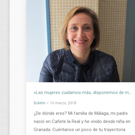
«Las mujeres cuidamos más, disponemos de menos tiempo para nosotras y por ello tenemos peor salud.»- Entrevista a Nuria Romo, especialista en Antropología de la Salud
Boletín
16 marzo, 2018
¿De dónde eres? Mi familia de Málaga, mi padre
nació en Cañete la Real y he vivido desde niña en
Granada. Cuéntanos un poco de tu trayectoria