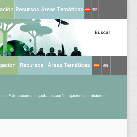
X
Instagram
gación
Recursos
Áreas Temáticas
page
page
opens
opens
in
in
Buscar
new
new
window
window
igación
Recursos
Áreas Temáticas
 aquí:
io
Publicaciones etiquetadas con "mitigación de emisiones"