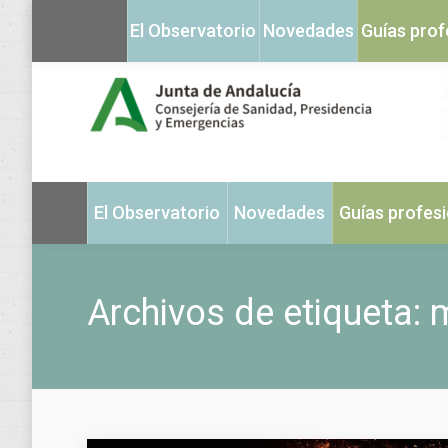
El Observatorio
Novedades
Guías prof
El Observatorio
Novedades
Guías profes
Archivos de etiqueta:
m