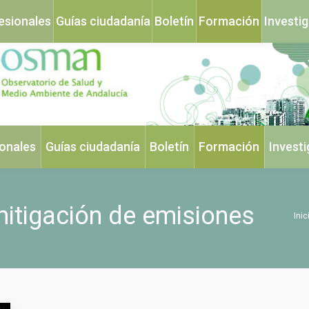
esionales
Guías ciudadanía
Boletín
Formación
Investi
ionales
Guías ciudadanía
Boletín
Formación
Invest
itigación de emisiones
Estás
Inic