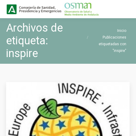
Buscar
Buscar:
Archivos de
Estás aquí:
Inicio
etiqueta:
Publicaciones
etiquetadas con
inspire
"inspire"