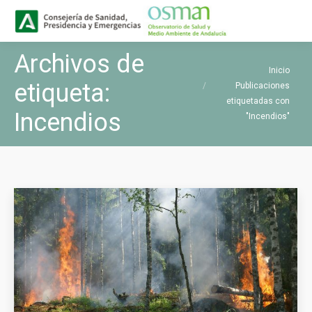
Buscar
Buscar:
Archivos de
Estás aquí:
Inicio
etiqueta:
Publicaciones
etiquetadas con
Incendios
"Incendios"