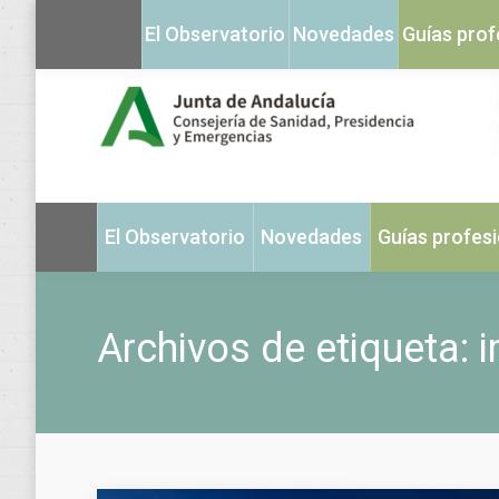
El Observatorio
Novedades
Guías prof
El Observatorio
Novedades
Guías profes
Archivos de etiqueta:
i