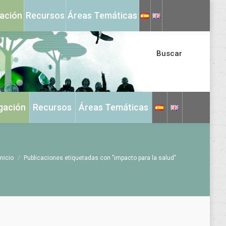
X
Instagram
gación
Recursos
Áreas Temáticas
page
page
opens
opens
in
in
Buscar
new
new
window
window
igación
Recursos
Áreas Temáticas
tás aquí:
Inicio
Publicaciones etiquetadas con "impacto para la salud"