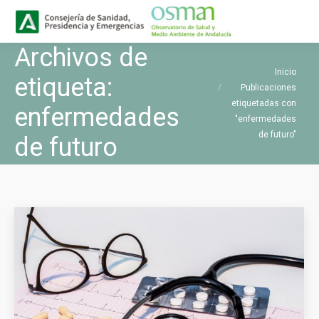
Buscar
Buscar:
Archivos de
Estás aquí:
Inicio
etiqueta:
Publicaciones
etiquetadas con
enfermedades
"enfermedades
de futuro"
de futuro