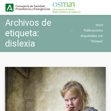
Buscar
Buscar:
Archivos de
Estás aquí:
Inicio
etiqueta:
Publicaciones
etiquetadas con
dislexia
"dislexia"