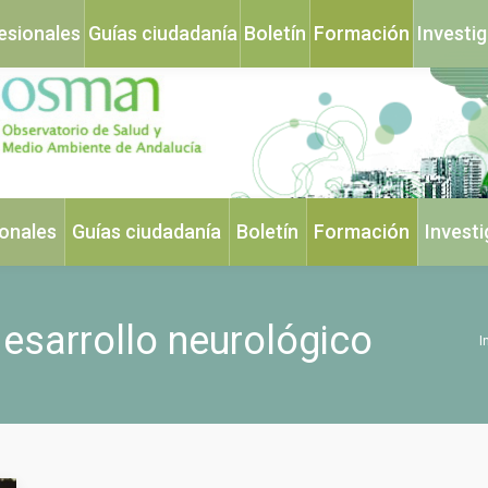
esionales
Guías ciudadanía
Boletín
Formación
Investi
ionales
Guías ciudadanía
Boletín
Formación
Invest
esarrollo neurológico
Est
I