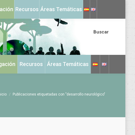
X
Instagram
gación
Recursos
Áreas Temáticas
page
page
opens
opens
in
in
Buscar
new
new
window
window
igación
Recursos
Áreas Temáticas
ás aquí:
nicio
Publicaciones etiquetadas con "desarrollo neurológico"