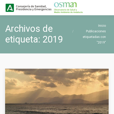
Buscar
Buscar:
Estás aquí:
Archivos de
Inicio
Publicaciones
etiqueta:
2019
etiquetadas con
"2019"