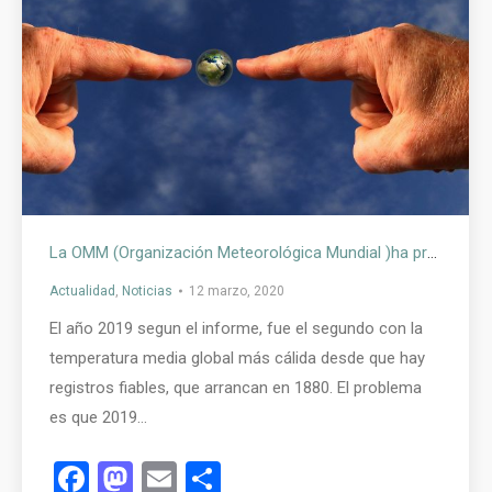
La OMM (Organización Meteorológica Mundial )ha presentado el informe final sobre el estado del clima mundial en 2019, que confirma que los impactos y señales del cambio climático se están incrementando
Actualidad
,
Noticias
12 marzo, 2020
El año 2019 segun el informe, fue el segundo con la
temperatura media global más cálida desde que hay
registros fiables, que arrancan en 1880. El problema
es que 2019…
Facebook
Mastodon
Email
Compartir