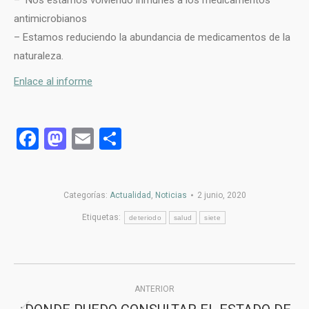
antimicrobianos
– Estamos reduciendo la abundancia de medicamentos de la
naturaleza.
Enlace al informe
Facebook
Mastodon
Email
Compartir
Categorías:
Actualidad
,
Noticias
2 junio, 2020
Etiquetas:
deteriodo
salud
siete
Navegación
ANTERIOR
entre