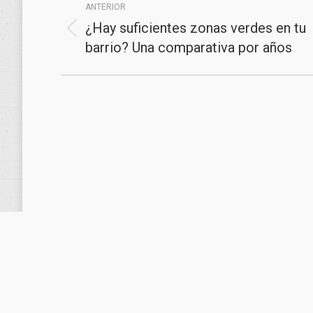
ANTERIOR
entre
¿Hay suficientes zonas verdes en tu
Publicación
publicaciones
barrio? Una comparativa por años
anterior: