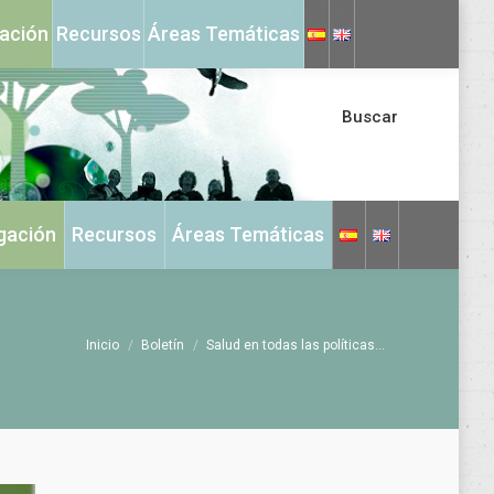
X
Instagram
gación
Recursos
Áreas Temáticas
page
page
opens
opens
in
in
Buscar
new
new
window
window
igación
Recursos
Áreas Temáticas
Estás aquí:
Inicio
Boletín
Salud en todas las políticas…