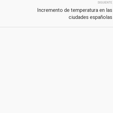
SIGUIENTE
Incremento de temperatura en las
Publicación
ciudades españolas
siguiente:
2020
Junta de Andalucía
|
Consejería de Sanidad,
Presidencia y Emergencias