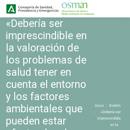
Buscar
Buscar:
«Debería ser
imprescindible en
la valoración de
los problemas de
salud tener en
cuenta el entorno
y los factores
Estás aquí:
ambientales que
Inicio
Boletín
«Debería ser
pueden estar
imprescindible
en la…