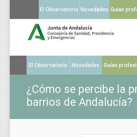
El Observatorio
Novedades
Guías prof
El Observatorio
Novedades
Guías profes
¿Cómo se percibe la p
barrios de Andalucía?