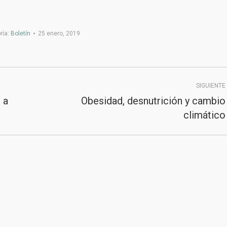
ría:
Boletín
25 enero, 2019
SIGUIENTE
 a
Obesidad, desnutrición y cambio
Publicación
climático
siguiente:
2020
Junta de Andalucía
|
Consejería de Sanidad,
Presidencia y Emergencias