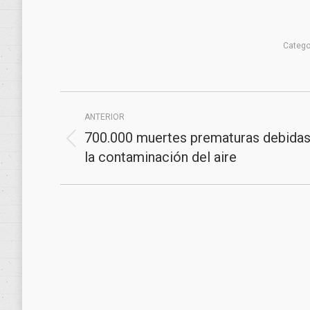
Catego
Navegación
ANTERIOR
entre
700.000 muertes prematuras debidas
Publicación
publicaciones
la contaminación del aire
anterior: