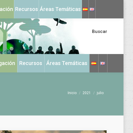
X
Instagram
gación
Recursos
Áreas Temáticas
page
page
opens
opens
in
in
Buscar
new
new
window
window
igación
Recursos
Áreas Temáticas
Estás aquí:
Inicio
2021
julio