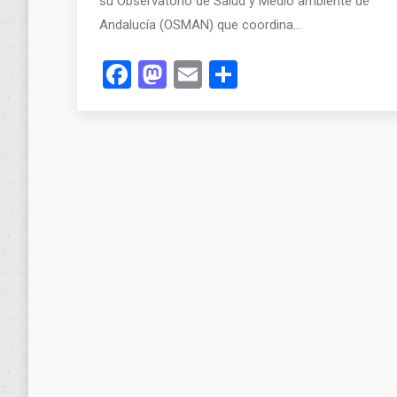
su Observatorio de Salud y Medio ambiente de
Andalucía (OSMAN) que coordina…
Facebook
Mastodon
Email
Compartir