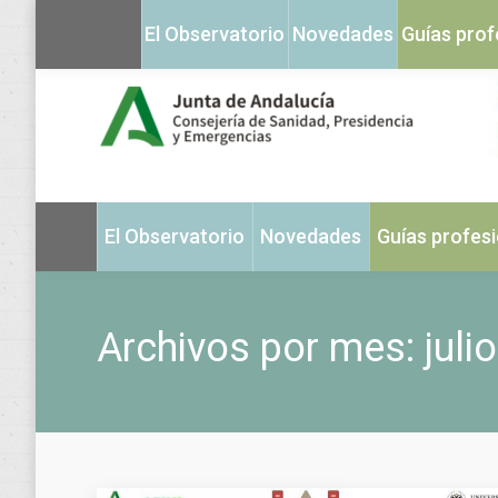
El Observatorio
Novedades
Guías prof
El Observatorio
Novedades
Guías profes
Archivos por mes:
juli