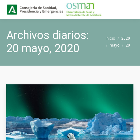
Buscar
Buscar:
Archivos diarios:
Estás aquí:
Inicio
2020
20 mayo, 2020
mayo
20