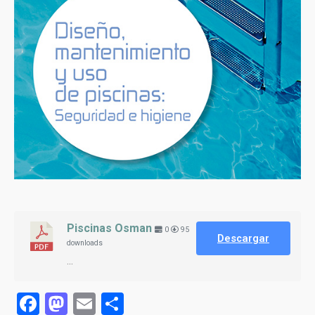
Piscinas Osman
0
95
Descargar
downloads
...
Facebook
Mastodon
Email
Compartir