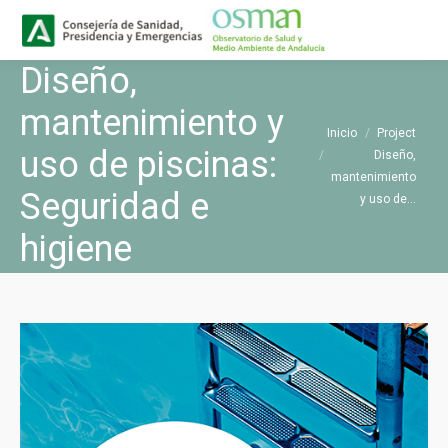
Buscar
Buscar:
Diseño,
mantenimiento y
Estás aquí:
Inicio
Project
uso de piscinas:
Diseño,
mantenimiento
Seguridad e
y uso de…
higiene