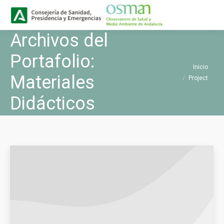
Buscar
Buscar:
Archivos del
Portafolio:
Estás aquí:
Inicio
Materiales
Project
Didácticos